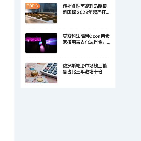
俄批准釉面凝乳奶酪棒
新国标 2028年起严打植
脂冒充乳脂
莫斯科法院判Ozon两卖
家擅用吉古尔达肖像，
各赔10万卢布
俄罗斯轮胎市场线上销
售占比三年激增十倍