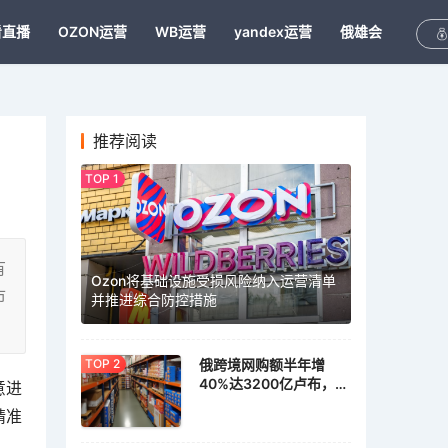
看直播
OZON运营
WB运营
yandex运营
俄雄会
推荐阅读
有
Ozon将基础设施受损风险纳入运营清单
市
并推进综合防控措施
俄跨境网购额半年增
40%达3200亿卢布，家
意进
具家居需求激增
精准