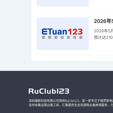
商平台卖
2026
2026年
预计达21
品，时间
深圳俄航科技有限公司简称RuClub123，是一家专注于俄罗斯电商导
及时收集运营必备工具，汇集服务生态资源等必备跨境服务，