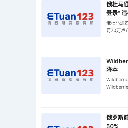
俄杜马通过
登录" 
俄杜马通过新
罚70万
2027年
Wildb
降本
Wildbe
Wildb
动比参数
俄罗斯前
50%