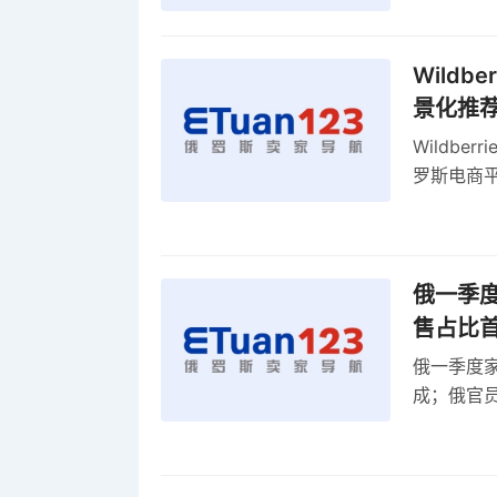
Wild
景化推
Wildb
罗斯电商
俄一季度
售占比
俄一季度家
成；俄官员
俄罗斯维
率