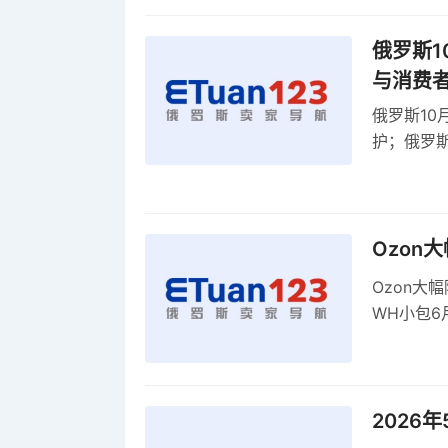
俄罗斯1
与消费
俄罗斯10
护；俄罗斯
全球首部A
康评估
Ozon
Ozon大
WH小包6
商平台卖
2026