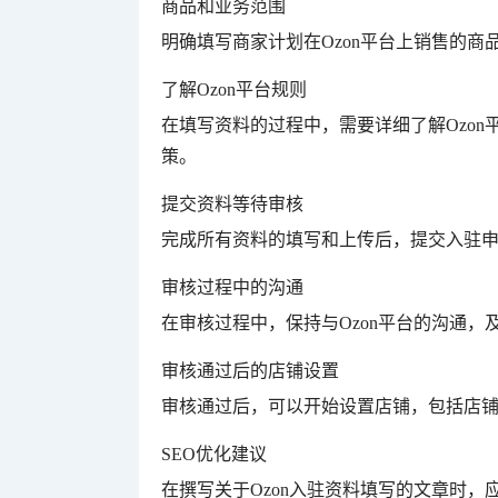
商品和业务范围
明确填写商家计划在Ozon平台上销售的
了解Ozon平台规则
在填写资料的过程中，需要详细了解Ozo
策。
提交资料等待审核
完成所有资料的填写和上传后，提交入驻申请
审核过程中的沟通
在审核过程中，保持与Ozon平台的沟通
审核通过后的店铺设置
审核通过后，可以开始设置店铺，包括店铺
SEO优化建议
在撰写关于Ozon入驻资料填写的文章时